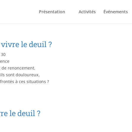
Présentation
Activités
Événements
ivre le deuil ?
 30
rence
et de renoncement.
ils sont douloureux,
rontés à ces situations ?
e le deuil ?