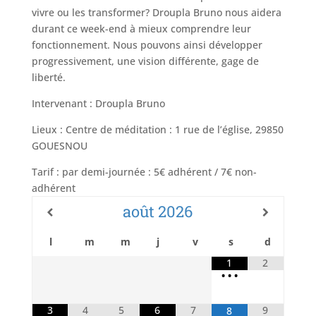
vivre ou les transformer?
Droupla Bruno
nous
aidera
durant ce week-end à mieux comprendre leur
fonctionnement.
Nous pouvons ainsi développer
progressivement, une vision différente, gage de
liberté.
Intervenant : Droupla Bruno
Lieux : Centre de méditation : 1 rue de l’église, 29850
GOUESNOU
Tarif : par demi-journée : 5€ adhérent / 7€ non-
adhérent
août
2026
l
m
m
j
v
s
d
1
2
•
•
•
3
4
5
6
7
9
8