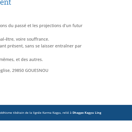
sent
ions du passé et les projections d’un futur
l-être, voire souffrance.
ant présent, sans se laisser entraîner par
mêmes, et des autres.
 l’église, 29850 GOUESNOU
dhisme tibétain de la lignée Karma Kagyu, relié à
Dhagpo Kagyu Ling