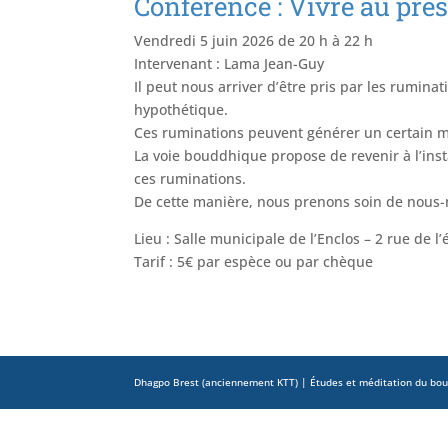
Conférence : Vivre au pré
Vendredi 5 juin 2026 de 20 h à 22 h
Intervenant : Lama Jean-Guy
Il peut nous arriver d’être pris par les ruminat
hypothétique.
Ces ruminations peuvent générer un certain ma
La voie bouddhique propose de revenir à l’inst
ces ruminations.
De cette manière, nous prenons soin de nous-
Lieu : Salle municipale de l’Enclos – 2 rue de
Tarif : 5€ par espèce ou par chèque
Dhagpo Brest (anciennement KTT) | Études et méditation du boud